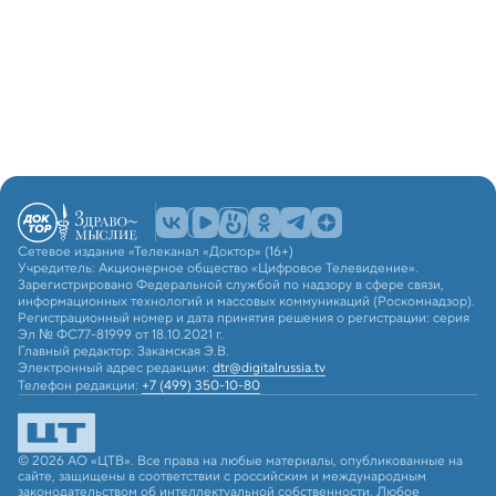
Сетевое издание «Телеканал «Доктор» (16+)
Учредитель: Акционерное общество «Цифровое Телевидение».
Зарегистрировано Федеральной службой по надзору в сфере связи,
информационных технологий и массовых коммуникаций (Роскомнадзор).
Регистрационный номер и дата принятия решения о регистрации: серия
Эл № ФС77-81999 от 18.10.2021 г.
Главный редактор: Закамская Э.В.
Электронный адрес редакции:
dtr@digitalrussia.tv
Телефон редакции:
+7 (499) 350-10-80
© 2026 АО «ЦТВ». Все права на любые материалы, опубликованные на
сайте, защищены в соответствии с российским и международным
законодательством об интеллектуальной собственности. Любое