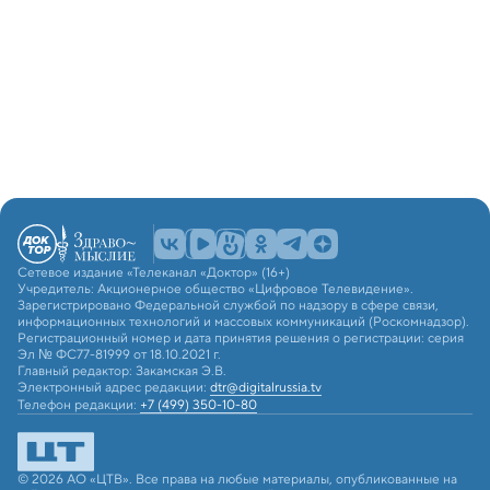
Сетевое издание «Телеканал «Доктор» (16+)
Учредитель: Акционерное общество «Цифровое Телевидение».
Зарегистрировано Федеральной службой по надзору в сфере связи,
информационных технологий и массовых коммуникаций (Роскомнадзор).
Регистрационный номер и дата принятия решения о регистрации: серия
Эл № ФС77-81999 от 18.10.2021 г.
Главный редактор: Закамская Э.В.
Электронный адрес редакции:
dtr@digitalrussia.tv
Телефон редакции:
+7 (499) 350-10-80
© 2026 АО «ЦТВ». Все права на любые материалы, опубликованные на