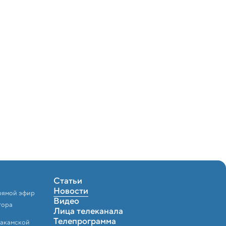
Статьи
Новости
рямой эфир
Видео
тора
Лица телеканала
Телепрограмма
Закамской