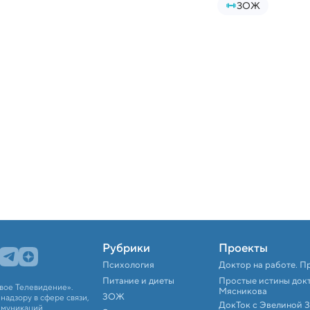
ЗОЖ
Рубрики
Проекты
Психология
Доктор на работе. П
Питание и диеты
Простые истины док
вое Телевидение».
Мясникова
ЗОЖ
адзору в сфере связи,
ДокТок с Эвелиной 
ммуникаций