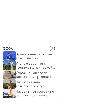
ЗОЖ
Врачи оценили эффект 
алкоголя при 
депрессии
Ученые сравнили 
пользу от физической 
активности на свежем 
Упражнения после 
воздухе и в помещении
завтрака сдерживают 
скачки сахара в крови 
Пять привычек, 
и аппетит у женщин
которые помогут 
замедлить старение
Названы четыре самые 
распространенные 
ошибки во время 
кардиотренировок