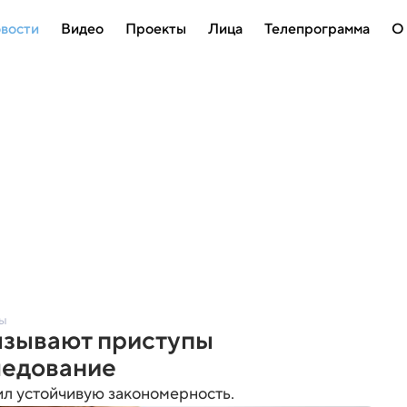
вости
Видео
Проекты
Лица
Телепрограмма
О
ты
ызывают приступы
ледование
ил устойчивую закономерность.