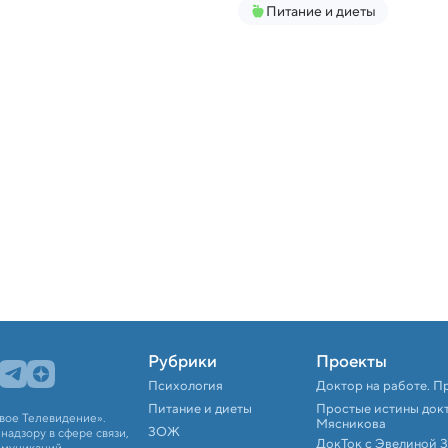
Питание и диеты
Рубрики
Проекты
Психология
Доктор на работе. П
Питание и диеты
Простые истины док
вое Телевидение».
Мясникова
ЗОЖ
адзору в сфере связи,
ДокТок с Эвелиной 
ммуникаций