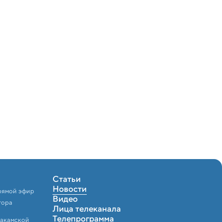
Статьи
Новости
рямой эфир
Видео
тора
Лица телеканала
Телепрограмма
Закамской