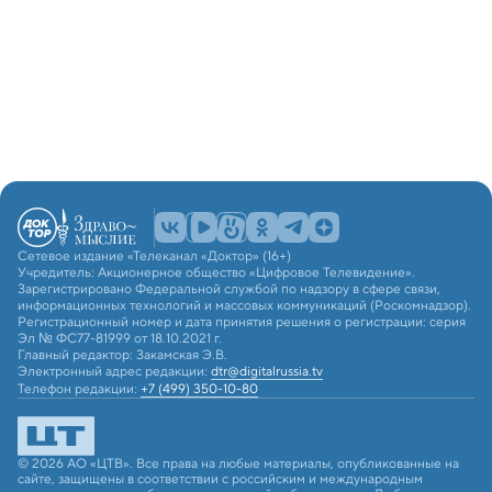
Сетевое издание «Телеканал «Доктор» (16+)
Учредитель: Акционерное общество «Цифровое Телевидение».
Зарегистрировано Федеральной службой по надзору в сфере связи,
информационных технологий и массовых коммуникаций (Роскомнадзор).
Регистрационный номер и дата принятия решения о регистрации: серия
Эл № ФС77-81999 от 18.10.2021 г.
Главный редактор: Закамская Э.В.
Электронный адрес редакции:
dtr@digitalrussia.tv
Телефон редакции:
+7 (499) 350-10-80
© 2026 АО «ЦТВ». Все права на любые материалы, опубликованные на
сайте, защищены в соответствии с российским и международным