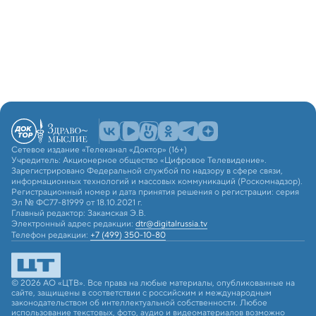
Сетевое издание «Телеканал «Доктор» (16+)
Учредитель: Акционерное общество «Цифровое Телевидение».
Зарегистрировано Федеральной службой по надзору в сфере связи,
информационных технологий и массовых коммуникаций (Роскомнадзор).
Регистрационный номер и дата принятия решения о регистрации: серия
Эл № ФС77-81999 от 18.10.2021 г.
Главный редактор: Закамская Э.В.
Электронный адрес редакции:
dtr@digitalrussia.tv
Телефон редакции:
+7 (499) 350-10-80
© 2026 АО «ЦТВ». Все права на любые материалы, опубликованные на
сайте, защищены в соответствии с российским и международным
законодательством об интеллектуальной собственности. Любое
использование текстовых, фото, аудио и видеоматериалов возможно