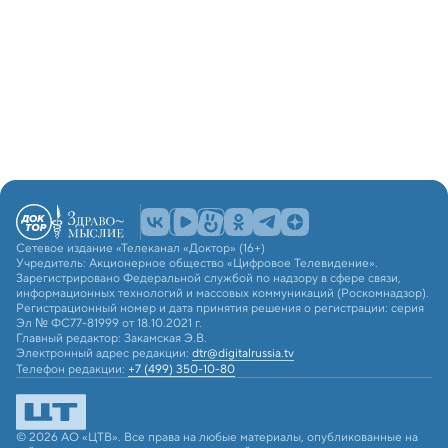
Сетевое издание «Телеканал «Доктор» (16+)
Учредитель: Акционерное общество «Цифровое Телевидение».
Зарегистрировано Федеральной службой по надзору в сфере связи,
информационных технологий и массовых коммуникаций (Роскомнадзор).
Регистрационный номер и дата принятия решения о регистрации: серия
Эл № ФС77-81999 от 18.10.2021 г.
Главный редактор: Закамская Э.В.
Электронный адрес редакции:
dtr@digitalrussia.tv
Телефон редакции:
+7 (499) 350-10-80
© 2026 АО «ЦТВ». Все права на любые материалы, опубликованные на