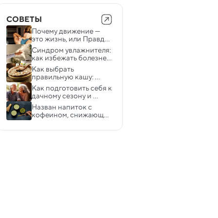
СОВЕТЫ
Почему движение — 
это жизнь, или Правда 
о мышцах
Синдром увлажнителя: 
как избежать болезней 
из-за приборов 
Как выбрать 
климат-контроля
правильную кашу: 
советы диетолога
Как подготовить себя к 
дачному сезону и 
избежать проблем со 
Назван напиток с 
здоровьем
кофеином, снижающий 
тревожность