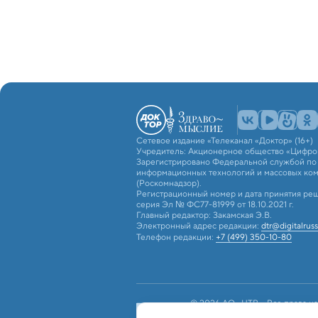
Сетевое издание «Телеканал «Доктор» (16+)
Учредитель: Акционерное общество «Цифро
Зарегистрировано Федеральной службой по н
информационных технологий и массовых ко
(Роскомнадзор).
Регистрационный номер и дата принятия реш
серия Эл № ФС77-81999 от 18.10.2021 г.
Главный редактор: Закамская Э.В.
Электронный адрес редакции:
dtr@digitalruss
Телефон редакции:
+7 (499) 350-10-80
© 2026 АО «ЦТВ». Все права на
российским и международным з