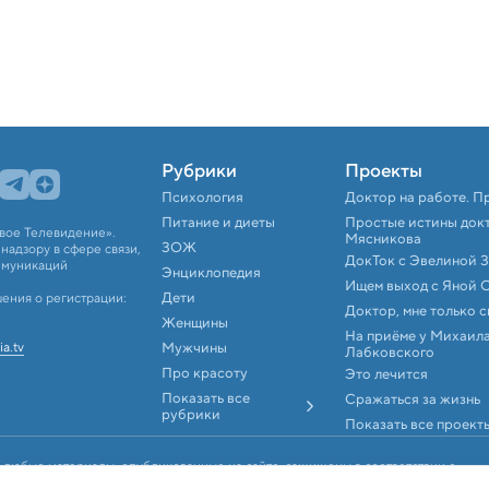
Рубрики
Проекты
Психология
Доктор на работе. П
Питание и диеты
Простые истины док
вое Телевидение».
Мясникова
ЗОЖ
адзору в сфере связи,
ДокТок с Эвелиной 
ммуникаций
Энциклопедия
Ищем выход с Яной 
Дети
ения о регистрации:
Доктор, мне только 
Женщины
На приёме у Михаил
ia.tv
Мужчины
Лабковского
Про красоту
Это лечится
Показать все
Сражаться за жизнь
рубрики
Показать все проект
 любые материалы, опубликованные на сайте, защищены в соответствии с
аконодательством об интеллектуальной собственности. Любое