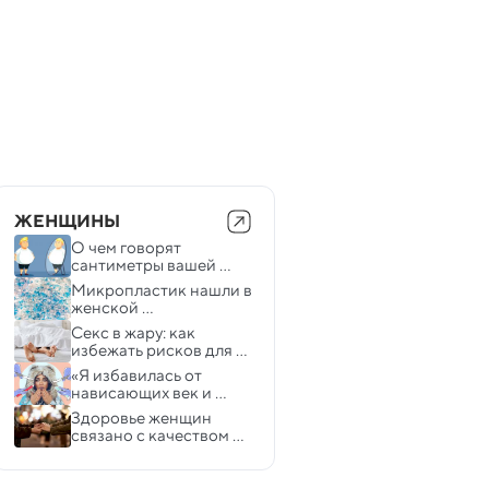
ЖЕНЩИНЫ
О чем говорят 
сантиметры вашей 
талии
Микропластик нашли в 
женской 
репродуктивной 
Секс в жару: как 
системе — опасно ли 
избежать рисков для 
это
здоровья
«Я избавилась от 
нависающих век и 
мешков под глазами». 
Здоровье женщин 
Личный опыт
связано с качеством 
близких отношений 
— психологи