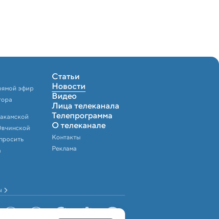
Статьи
Новости
рямой эфир
Видео
тора
Лица телеканала
Телепрограмма
Закамской
О телеканале
Овчинской
Контакты
спросить
Реклама
а
ы