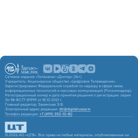
Сетевое издание «Телеканал «Доктор» (16+)
Учредитель: Акционерное общество «Цифровое Телевидение».
Зарегистрировано Федеральной службой по надзору в сфере связи,
информационных технологий и массовых коммуникаций (Роскомнадзор).
Регистрационный номер и дата принятия решения о регистрации: серия
Эл № ФС77-81999 от 18.10.2021 г.
Главный редактор: Закамская Э.В.
Электронный адрес редакции:
dtr@digitalrussia.tv
Телефон редакции:
+7 (499) 350-10-80
© 2026 АО «ЦТВ». Все права на любые материалы, опубликованные на