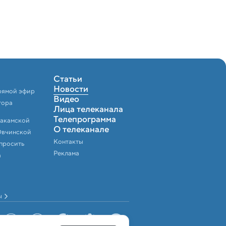
Статьи
Новости
рямой эфир
Видео
тора
Лица телеканала
Телепрограмма
Закамской
О телеканале
Овчинской
Контакты
спросить
Реклама
а
ы