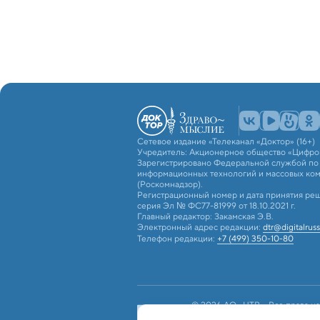
Сетевое издание «Телеканал «Доктор» (16+)
Учредитель: Акционерное общество «Цифро
Зарегистрировано Федеральной службой по н
информационных технологий и массовых ко
(Роскомнадзор).
Регистрационный номер и дата принятия реш
серия Эл № ФС77-81999 от 18.10.2021 г.
Главный редактор: Закамская Э.В.
Электронный адрес редакции:
dtr@digitalruss
Телефон редакции:
+7 (499) 350-10-80
© 2026 АО «ЦТВ». Все права на
российским и международным з