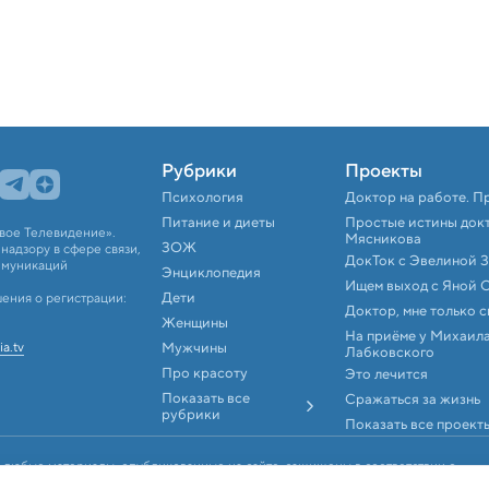
Рубрики
Проекты
Психология
Доктор на работе. П
Питание и диеты
Простые истины док
вое Телевидение».
Мясникова
ЗОЖ
адзору в сфере связи,
ДокТок с Эвелиной 
ммуникаций
Энциклопедия
Ищем выход с Яной 
Дети
ения о регистрации:
Доктор, мне только 
Женщины
На приёме у Михаил
ia.tv
Мужчины
Лабковского
Про красоту
Это лечится
Показать все
Сражаться за жизнь
рубрики
Показать все проект
 любые материалы, опубликованные на сайте, защищены в соответствии с
аконодательством об интеллектуальной собственности. Любое