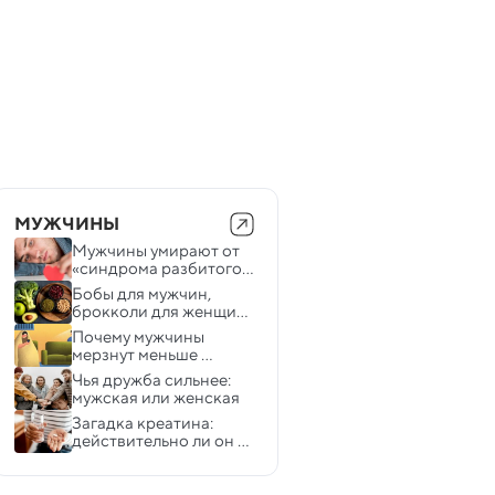
МУЖЧИНЫ
Мужчины умирают от 
«синдрома разбитого 
сердца» в два раза 
Бобы для мужчин, 
чаще, чем женщины
брокколи для женщин: 
польза овощей зависит 
Почему мужчины 
от пола человека
мерзнут меньше 
женщин — выяснили 
Чья дружба сильнее: 
физиологи
мужская или женская
Загадка креатина: 
действительно ли он 
помогает мышцам и 
мозгу?