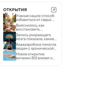
ОТКРЫТИЯ
Ученые нашли способ 
избавиться от седых 
волос
Выяснилось, как 
восстановить 
кишечник после 
Запись умирающего 
приема антибиотиков
мозга показала, какие 
мысли приходят в 
Аквааэробика помогла 
последние минуты
людям с хронической 
болью в пояснице — 
Новое открытие: 
эксперимент
витамин B12 влияет на 
клеточный метаболизм