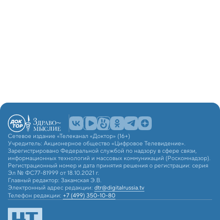
Сетевое издание «Телеканал «Доктор» (16+)
Учредитель: Акционерное общество «Цифровое Телевидение».
Зарегистрировано Федеральной службой по надзору в сфере связи,
информационных технологий и массовых коммуникаций (Роскомнадзор).
Регистрационный номер и дата принятия решения о регистрации: серия
Эл № ФС77-81999 от 18.10.2021 г.
Главный редактор: Закамская Э.В.
Электронный адрес редакции:
dtr@digitalrussia.tv
Телефон редакции:
+7 (499) 350-10-80