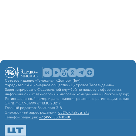
Сетевое издание «Телеканал «Доктор» (16+)
Учредитель: Акционерное общество «Цифровое Телевидение».
Зарегистрировано Федеральной службой по надзору в сфере связи,
информационных технологий и массовых коммуникаций (Роскомнадзор).
Регистрационный номер и дата принятия решения о регистрации: серия
Эл № ФС77-81999 от 18.10.2021 г.
Главный редактор: Закамская Э.В.
Электронный адрес редакции:
dtr@digitalrussia.tv
Телефон редакции:
+7 (499) 350-10-80