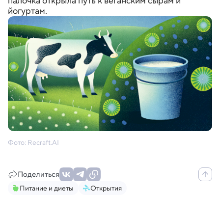
палочка открыла путь к веганским сырам и
йогуртам.
Фото: Recraft.AI
Поделиться
Питание и диеты
Открытия