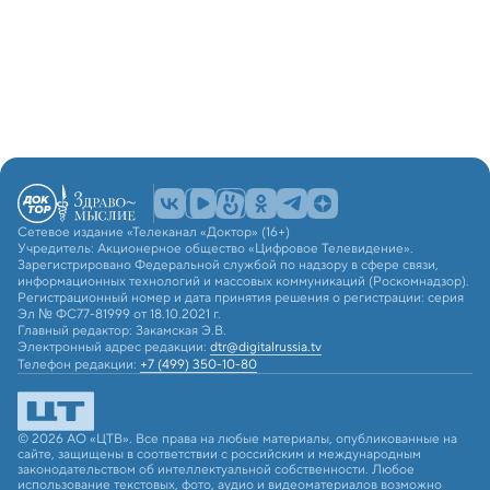
Сетевое издание «Телеканал «Доктор» (16+)
Учредитель: Акционерное общество «Цифровое Телевидение».
Зарегистрировано Федеральной службой по надзору в сфере связи,
информационных технологий и массовых коммуникаций (Роскомнадзор).
Регистрационный номер и дата принятия решения о регистрации: серия
Эл № ФС77-81999 от 18.10.2021 г.
Главный редактор: Закамская Э.В.
Электронный адрес редакции:
dtr@digitalrussia.tv
Телефон редакции:
+7 (499) 350-10-80
© 2026 АО «ЦТВ». Все права на любые материалы, опубликованные на
сайте, защищены в соответствии с российским и международным
законодательством об интеллектуальной собственности. Любое
использование текстовых, фото, аудио и видеоматериалов возможно