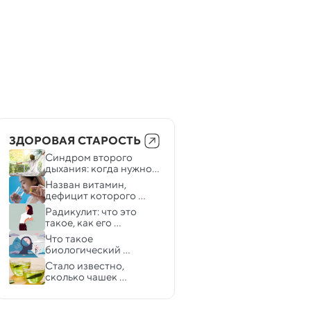
ЗДОРОВАЯ СТАРОСТЬ
Синдром второго 
дыхания: когда нужно 
лечь, чтобы выспаться
Назван витамин, 
дефицит которого 
вызывает проблемы с 
Радикулит: что это 
мозгом
такое, как его 
распознать и как 
Что такое 
облегчить боль в спине
биологический 
возраст и его основная 
Стало известно, 
проблема
сколько чашек 
зеленого чая 
защищают человека от 
деменции