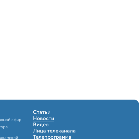
Статьи
Новости
рямой эфир
Видео
тора
Лица телеканала
Телепрограмма
Закамской