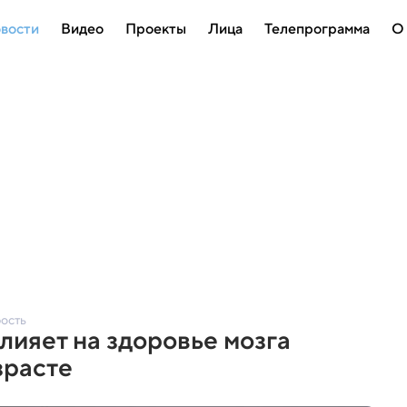
вости
Видео
Проекты
Лица
Телепрограмма
О
рость
лияет на здоровье мозга
зрасте