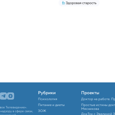
Здоровая старость
Рубрики
Проекты
Психология
Доктор на работе. П
Питание и диеты
Простые истины док
вое Телевидение».
Мясникова
ЗОЖ
адзору в сфере связи,
ДокТок с Эвелиной 
ммуникаций