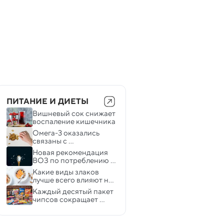
ПИТАНИЕ И ДИЕТЫ
Вишневый сок снижает 
воспаление кишечника
Омега-3 оказались 
связаны с 
воспалениями в 
Новая рекомендация 
организме
ВОЗ по потреблению 
соли: что нужно знать
Какие виды злаков 
лучше всего влияют на 
работу мозга, а каких 
Каждый десятый пакет 
следует избегать
чипсов сокращает 
вашу жизнь на 3%: 
исследование 