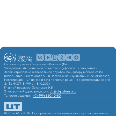
Сетевое издание «Телеканал «Доктор» (16+)
Учредитель: Акционерное общество «Цифровое Телевидение».
Зарегистрировано Федеральной службой по надзору в сфере связи,
информационных технологий и массовых коммуникаций (Роскомнадзор).
Регистрационный номер и дата принятия решения о регистрации: серия
Эл № ФС77-81999 от 18.10.2021 г.
Главный редактор: Закамская Э.В.
Электронный адрес редакции:
dtr@digitalrussia.tv
Телефон редакции:
+7 (499) 350-10-80
© 2026 АО «ЦТВ». Все права на любые материалы, опубликованные на