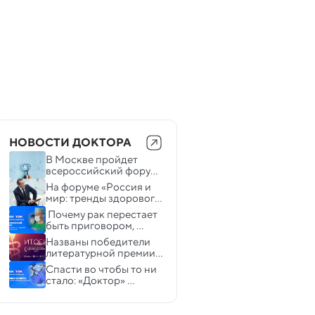
НОВОСТИ ДОКТОРА
В Москве пройдет 
всероссийский форум 
«Здоровье нации — 
На форуме «Россия и 
основа процветания 
мир: тренды здорового 
России»
долголетия» обсудят 
 Почему рак перестает 
влияние искусства на 
быть приговором, 
здоровье человека
расскажет «Доктор»
Названы победители 
литературной премии 
в области медицины 
Спасти во чтобы то ни 
«Здравомыслие»
стало: «Доктор» 
расскажет о работе 
военных 
кардиохирургов