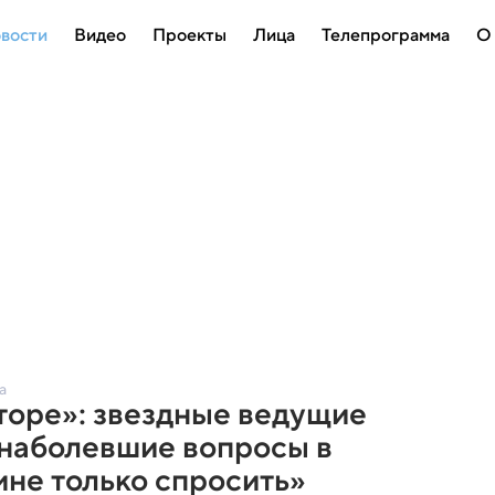
вости
Видео
Проекты
Лица
Телепрограмма
О
а
торе»: звездные ведущие
 наболевшие вопросы в
мне только спросить»