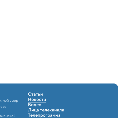
Статьи
Новости
рямой эфир
Видео
тора
Лица телеканала
Телепрограмма
Закамской