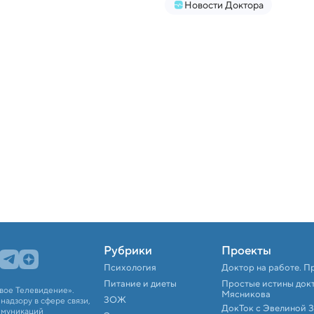
Новости Доктора
Рубрики
Проекты
Психология
Доктор на работе. П
Питание и диеты
Простые истины док
вое Телевидение».
Мясникова
ЗОЖ
адзору в сфере связи,
ДокТок с Эвелиной 
ммуникаций