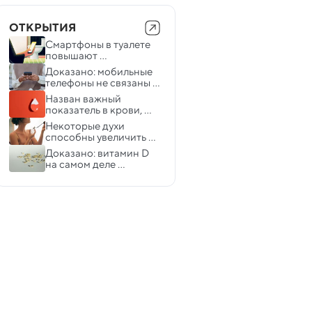
ОТКРЫТИЯ
Смартфоны в туалете 
повышают 
вероятность 
Доказано: мобильные 
появления геморроя
телефоны не связаны с 
раком
Назван важный 
показатель в крови, 
способный 
Некоторые духи 
предсказать будущие 
способны увеличить 
заболевания
объем серого вещества 
Доказано: витамин D 
мозга
на самом деле 
замедляет старение