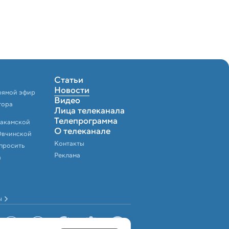
Статьи
Новости
рямой эфир
Видео
тора
Лица телеканала
Телепрограмма
Закамской
О телеканале
Овчинской
Контакты
спросить
Реклама
а
ы