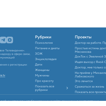
Рубрики
Проекты
Психология
Доктор на работе. П
Питание и диеты
Простые истины док
вое Телевидение».
Мясникова
ЗОЖ
адзору в сфере связи,
ДокТок с Эвелиной 
ммуникаций
Энциклопедия
Ищем выход с Яной 
Дети
ения о регистрации:
Доктор, мне только 
Женщины
На приёме у Михаил
ia.tv
Мужчины
Лабковского
Про красоту
Это лечится
Показать все
Сражаться за жизнь
рубрики
Показать все проект
 любые материалы, опубликованные на сайте, защищены в соответствии с
аконодательством об интеллектуальной собственности. Любое