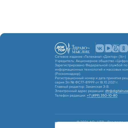
Сетевое издание «Телеканал «Доктор» (16+)
Учредитель: Акционерное общество «Цифро
Зарегистрировано Федеральной службой по н
информационных технологий и массовых ко
(Роскомнадзор).
Регистрационный номер и дата принятия реш
серия Эл № ФС77-81999 от 18.10.2021 г.
Главный редактор: Закамская Э.В.
Электронный адрес редакции:
dtr@digitalruss
Телефон редакции:
+7 (499) 350-10-80
© 2026 АО «ЦТВ». Все права на
российским и международным з