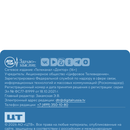
Сетевое издание «Телеканал «Доктор» (16+)
Учредитель: Акционерное общество «Цифровое Телевидение».
Зарегистрировано Федеральной службой по надзору в сфере связи,
информационных технологий и массовых коммуникаций (Роскомнадзор).
Регистрационный номер и дата принятия решения о регистрации: серия
Эл № ФС77-81999 от 18.10.2021 г.
Главный редактор: Закамская Э.В.
Электронный адрес редакции:
dtr@digitalrussia.tv
Телефон редакции:
+7 (499) 350-10-80
© 2026 АО «ЦТВ». Все права на любые материалы, опубликованные на
сайте, защищены в соответствии с российским и международным