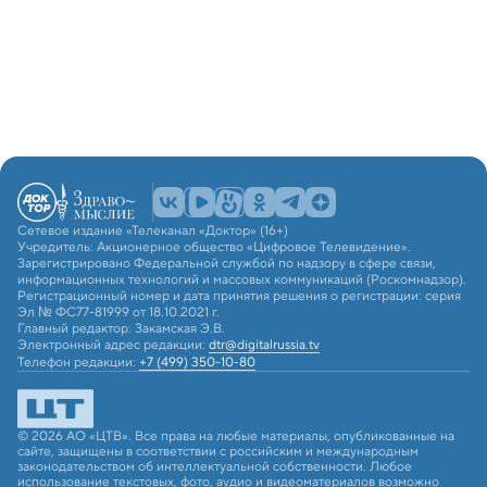
Сетевое издание «Телеканал «Доктор» (16+)
Учредитель: Акционерное общество «Цифровое Телевидение».
Зарегистрировано Федеральной службой по надзору в сфере связи,
информационных технологий и массовых коммуникаций (Роскомнадзор).
Регистрационный номер и дата принятия решения о регистрации: серия
Эл № ФС77-81999 от 18.10.2021 г.
Главный редактор: Закамская Э.В.
Электронный адрес редакции:
dtr@digitalrussia.tv
Телефон редакции:
+7 (499) 350-10-80
© 2026 АО «ЦТВ». Все права на любые материалы, опубликованные на
сайте, защищены в соответствии с российским и международным
законодательством об интеллектуальной собственности. Любое
использование текстовых, фото, аудио и видеоматериалов возможно