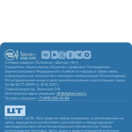
Сетевое издание «Телеканал «Доктор» (16+)
Учредитель: Акционерное общество «Цифровое Телевидение».
Зарегистрировано Федеральной службой по надзору в сфере связи,
информационных технологий и массовых коммуникаций (Роскомнадзор).
Регистрационный номер и дата принятия решения о регистрации: серия
Эл № ФС77-81999 от 18.10.2021 г.
Главный редактор: Закамская Э.В.
Электронный адрес редакции:
dtr@digitalrussia.tv
Телефон редакции:
+7 (499) 350-10-80
© 2026 АО «ЦТВ». Все права на любые материалы, опубликованные на
сайте, защищены в соответствии с российским и международным
законодательством об интеллектуальной собственности. Любое
использование текстовых, фото, аудио и видеоматериалов возможно