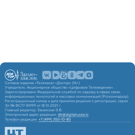
Сетевое издание «Телеканал «Доктор» (16+)
Учредитель: Акционерное общество «Цифровое Телевидение».
Зарегистрировано Федеральной службой по надзору в сфере связи,
информационных технологий и массовых коммуникаций (Роскомнадзор).
Регистрационный номер и дата принятия решения о регистрации: серия
Эл № ФС77-81999 от 18.10.2021 г.
Главный редактор: Закамская Э.В.
Электронный адрес редакции:
dtr@digitalrussia.tv
Телефон редакции:
+7 (499) 350-10-80