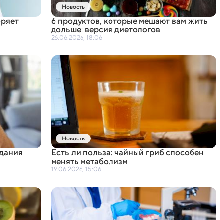
Новость
оряет
6 продуктов
,
которые мешают вам жить
дольше: версия диетологов
26.06.2026, 18:06
Новость
едания
Есть ли польза: чайный гриб способен
менять метаболизм
19.06.2026, 15:06