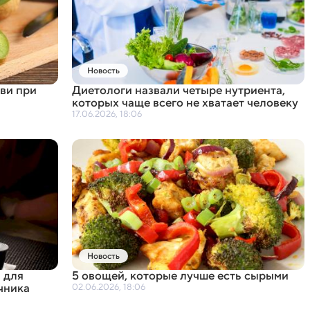
Новость
ви при
Диетологи назвали четыре нутриента
,
которых чаще всего не хватает человеку
17.06.2026, 18:06
Новость
 для
5 овощей
,
которые лучше есть сырыми
чника
02.06.2026, 18:06