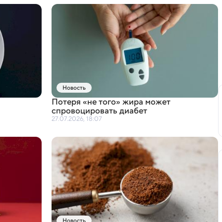
Новость
Потеря
«
не того» жира может
спровоцировать диабет
27.07.2026, 18:07
Новость