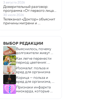
«Все просто» 
3 августа 2026
Доверительный разговор: 
программа «От первого лица» 
в эфире телеканала «Доктор»
30 июля 2026
Телеканал «Доктор» объяснит 
причины мигрени и 
развенчает мифы о статинах  
ВЫБОР РЕДАКЦИИ
Выяснилось, почему 
долгожители живут 
дольше остальных
Как легче перенести 
период цветения: 
иммунолог дал 
Изомальт: польза и 
несколько советов 
вред для организма
аллергикам
Корица — польза и 
вред для организма, 
состав и лечебные 
Признаки инфаркта 
свойства
миокарда, которые 
нужно знать каждому 