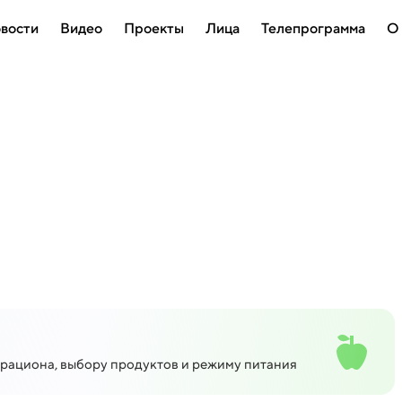
вости
Видео
Проекты
Лица
Телепрограмма
О
рациона, выбору продуктов и режиму питания