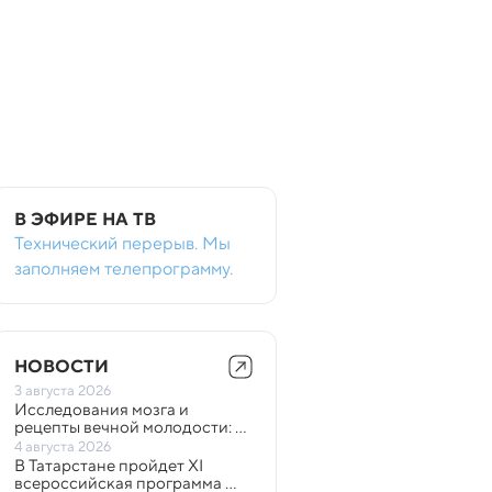
В ЭФИРЕ НА ТВ
Технический перерыв. Мы
заполняем телепрограмму.
НОВОСТИ
3 августа 2026
Исследования мозга и 
рецепты вечной молодости: 
объявлен лонг-лист премии 
4 августа 2026
«Здравомыслие» 
В Татарстане пройдет XI 
всероссийская программа 