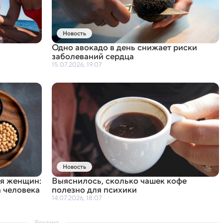
Новость
Одно авокадо в день снижает риски
заболеваний сердца
15.07.2026, 19:07
Новость
я женщин:
Выяснилось
,
сколько чашек кофе
а человека
полезно для психики
14.07.2026, 18:07
Реклама