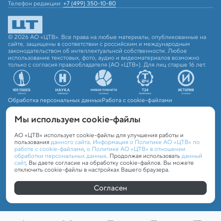
Телефон редакции:
+7 (499) 350-10-80
© 2026 АО «ЦТВ». Все права на любые материалы, опубликованные на
сайте, защищены в соответствии с российским и международным
законодательством об интеллектуальной собственности. Любое
использование текстовых, фото, аудио и видеоматериалов возможно
только с согласия правообладателя (АО «ЦТВ»). Для лиц старше 16 лет.
Обработка персональных данных
Работа с cookie-файлами
Мы используем сookie-файлы
АО «ЦТВ» использует cookie-файлы для улучшения работы и
пользования
данного сайта
.
Информация о Политике АО «ЦТВ» по
работе с cookie-файлами
,
о Политике АО «ЦТВ» в отношении
обработки персональных данных
. Продолжая использовать
данный
сайт
, Вы даете согласие на обработку cookie-файлов. Вы можете
отключить cookie-файлы в настройках Вашего браузера.
Согласен