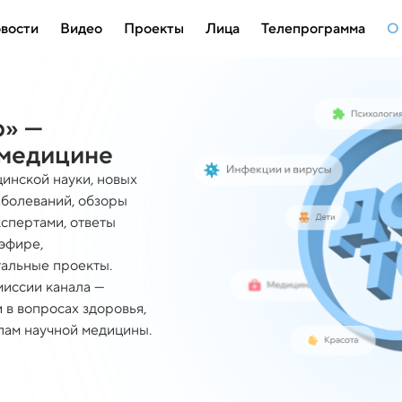
вости
Видео
Проекты
Лица
Телепрограмма
О
р» —
 медицине
инской науки, новых
аболеваний, обзоры
кспертами, ответы
эфире,
тальные проекты.
миссии канала —
в вопросах здоровья,
пам научной медицины.