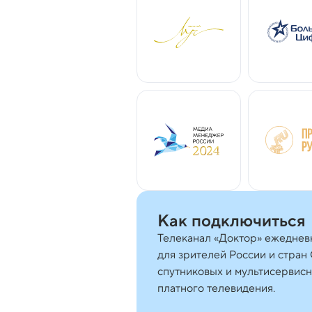
Как подключиться
Телеканал «Доктор» ежеднев
для зрителей России и стран
спутниковых и мультисервисн
платного телевидения.