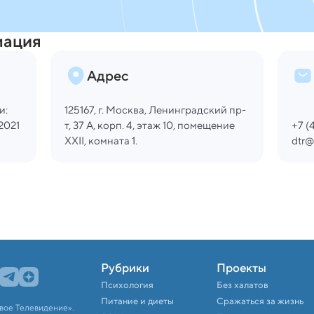
мация
Адрес
и:
125167, г. Москва, Ленинградский пр-
2021
т, 37 А,
корп. 4, этаж 10, помещение
+7 (
XXII, комната 1.
dtr@
Рубрики
Проекты
Психология
Без халатов
Питание и диеты
Сражаться за жизнь
вое Телевидение».