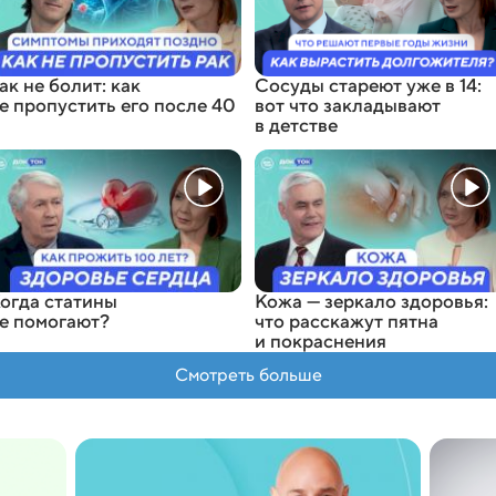
ак не болит: как
Сосуды стареют уже в 14:
е пропустить его после 40
вот что закладывают
в детстве
огда статины
Кожа — зеркало здоровья:
е помогают?
что расскажут пятна
и покраснения
Смотреть больше