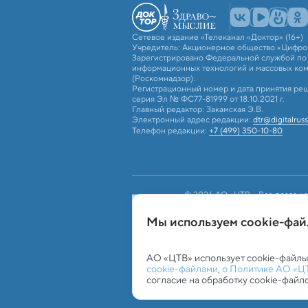
Сетевое издание «Телеканал «Доктор» (16+)
Учредитель: Акционерное общество «Цифро
Зарегистрировано Федеральной службой по н
информационных технологий и массовых ко
(Роскомнадзор).
Регистрационный номер и дата принятия реш
серия Эл № ФС77-81999 от 18.10.2021 г.
Главный редактор: Закамская Э.В.
Электронный адрес редакции:
dtr@digitalruss
Телефон редакции:
+7 (499) 350-10-80
© 2026 АО «ЦТВ». Все права на
российским и международным з
использование текстовых, фото
Мы используем сookie-фа
«ЦТВ»). Для лиц старше 16 лет.
Обработка персональных данных
Работа с c
АО «ЦТВ» использует cookie-файлы
cookie-файлами
,
о Политике АО «Ц
согласие на обработку cookie-файл