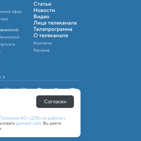
Статьи
Новости
рямой эфир
Видео
тора
Лица телеканала
Телепрограмма
Закамской
О телеканале
Овчинской
Контакты
спросить
Реклама
а
ы
Согласен
Политике АО «ЦТВ» по работе с
льзовать
данный сайт
, Вы даете
.