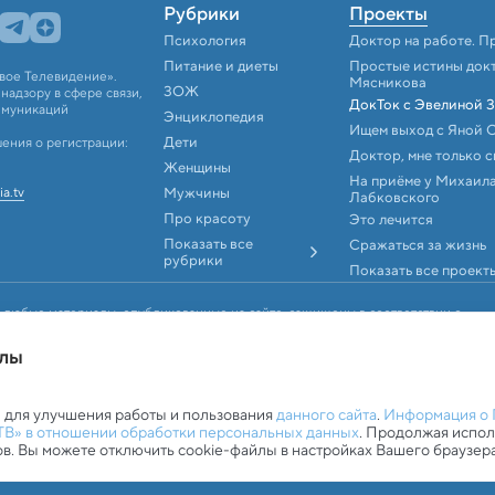
Рубрики
Проекты
Психология
Доктор на работе. П
Питание и диеты
Простые истины док
вое Телевидение».
Мясникова
ЗОЖ
адзору в сфере связи,
ДокТок с Эвелиной 
ммуникаций
Энциклопедия
Ищем выход с Яной 
Дети
ения о регистрации:
Доктор, мне только 
Женщины
На приёме у Михаил
ia.tv
Мужчины
Лабковского
Про красоту
Это лечится
Показать все
Сражаться за жизнь
рубрики
Показать все проект
 любые материалы, опубликованные на сайте, защищены в соответствии с
аконодательством об интеллектуальной собственности. Любое
, аудио и видеоматериалов возможно только с согласия правообладателя (АО
йлы
ookie-файлами
 для улучшения работы и пользования
данного сайта
.
Информация о 
ТВ» в отношении обработки персональных данных
. Продолжая испо
ов. Вы можете отключить cookie-файлы в настройках Вашего браузера