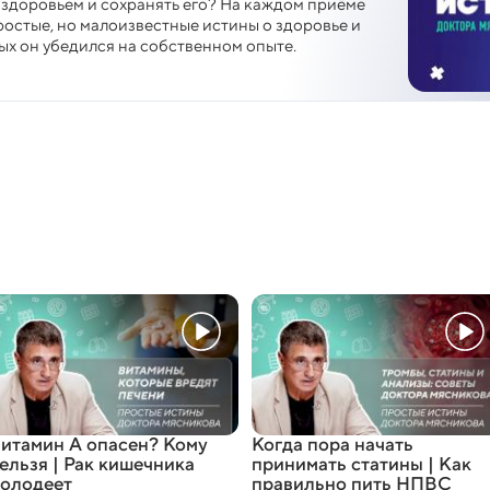
 здоровьем и сохранять его? На каждом приёме
остые, но малоизвестные истины о здоровье и
ых он убедился на собственном опыте.
итамин А опасен? Кому
Когда пора начать
ельзя | Рак кишечника
принимать статины | Как
олодеет
правильно пить НПВС