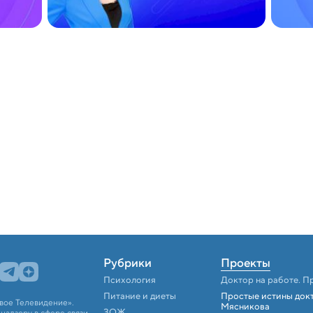
Рубрики
Проекты
Психология
Доктор на работе. П
Питание и диеты
Простые истины док
вое Телевидение».
Мясникова
ЗОЖ
адзору в сфере связи,