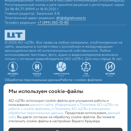
информационных технологий и массовых коммуникаций (Роскомнадзор).
Регистрационный номер и дата принятия решения о регистрации: серия
Эл № ФС77-81999 от 18.10.2021 г.
Главный редактор: Закамская Э.В.
Электронный адрес редакции:
dtr@digitalrussia.tv
Телефон редакции:
+7 (499) 350-10-80
© 2026 АО «ЦТВ». Все права на любые материалы, опубликованные на
сайте, защищены в соответствии с российским и международным
законодательством об интеллектуальной собственности. Любое
использование текстовых, фото, аудио и видеоматериалов возможно
только с согласия правообладателя (АО «ЦТВ»). Для лиц старше 16 лет.
Обработка персональных данных
Работа с cookie-файлами
Мы используем сookie-файлы
АО «ЦТВ» использует cookie-файлы для улучшения работы и
пользования
данного сайта
.
Информация о Политике АО «ЦТВ» по
работе с cookie-файлами
,
о Политике АО «ЦТВ» в отношении
обработки персональных данных
. Продолжая использовать
данный
сайт
, Вы даете согласие на обработку cookie-файлов. Вы можете
отключить cookie-файлы в настройках Вашего браузера.