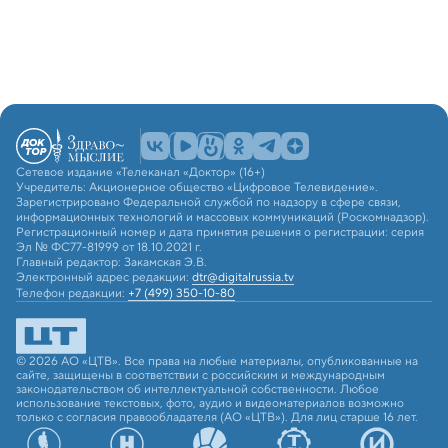
Сетевое издание «Телеканал «Доктор» (16+)
Учредитель: Акционерное общество «Цифровое Телевидение».
Зарегистрировано Федеральной службой по надзору в сфере связи,
информационных технологий и массовых коммуникаций (Роскомнадзор).
Регистрационный номер и дата принятия решения о регистрации: серия
Эл № ФС77-81999 от 18.10.2021 г.
Главный редактор: Закамская Э.В.
Электронный адрес редакции:
dtr@digitalrussia.tv
Телефон редакции:
+7 (499) 350-10-80
© 2026 АО «ЦТВ». Все права на любые материалы, опубликованные на
сайте, защищены в соответствии с российским и международным
законодательством об интеллектуальной собственности. Любое
использование текстовых, фото, аудио и видеоматериалов возможно
только с согласия правообладателя (АО «ЦТВ»). Для лиц старше 16 лет.