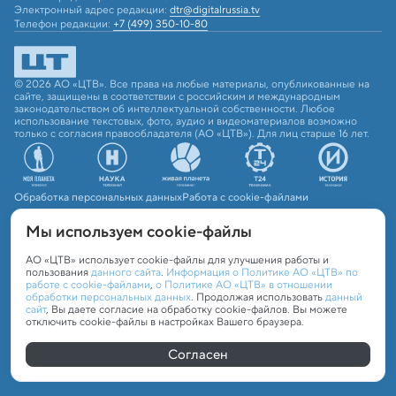
Электронный адрес редакции:
dtr@digitalrussia.tv
Телефон редакции:
+7 (499) 350-10-80
© 2026 АО «ЦТВ». Все права на любые материалы, опубликованные на
сайте, защищены в соответствии с российским и международным
законодательством об интеллектуальной собственности. Любое
использование текстовых, фото, аудио и видеоматериалов возможно
только с согласия правообладателя (АО «ЦТВ»). Для лиц старше 16 лет.
Обработка персональных данных
Работа с cookie-файлами
Мы используем сookie-файлы
АО «ЦТВ» использует cookie-файлы для улучшения работы и
пользования
данного сайта
.
Информация о Политике АО «ЦТВ» по
работе с cookie-файлами
,
о Политике АО «ЦТВ» в отношении
обработки персональных данных
. Продолжая использовать
данный
сайт
, Вы даете согласие на обработку cookie-файлов. Вы можете
отключить cookie-файлы в настройках Вашего браузера.
Согласен