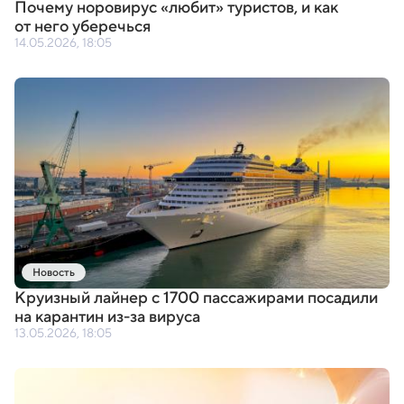
Почему норовирус
«
любит» туристов
,
и как
от него уберечься
14.05.2026, 18:05
Новость
Круизный лайнер с 1700 пассажирами посадили
на карантин из-за вируса
13.05.2026, 18:05