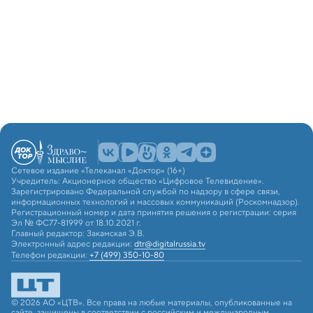
Сетевое издание «Телеканал «Доктор» (16+)
Учредитель: Акционерное общество «Цифровое Телевидение».
Зарегистрировано Федеральной службой по надзору в сфере связи,
информационных технологий и массовых коммуникаций (Роскомнадзор).
Регистрационный номер и дата принятия решения о регистрации: серия
Эл № ФС77-81999 от 18.10.2021 г.
Главный редактор: Закамская Э.В.
Электронный адрес редакции:
dtr@digitalrussia.tv
Телефон редакции:
+7 (499) 350-10-80
© 2026 АО «ЦТВ». Все права на любые материалы, опубликованные на
сайте, защищены в соответствии с российским и международным