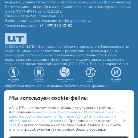
информационных технологий и массовых коммуникаций (Роскомнадзор).
Регистрационный номер и дата принятия решения о регистрации: серия
Эл № ФС77-81999 от 18.10.2021 г.
Главный редактор: Закамская Э.В.
Электронный адрес редакции:
dtr@digitalrussia.tv
Телефон редакции:
+7 (499) 350-10-80
© 2026 АО «ЦТВ». Все права на любые материалы, опубликованные на
сайте, защищены в соответствии с российским и международным
законодательством об интеллектуальной собственности. Любое
использование текстовых, фото, аудио и видеоматериалов возможно
только с согласия правообладателя (АО «ЦТВ»). Для лиц старше 16 лет.
Обработка персональных данных
Работа с cookie-файлами
Мы используем сookie-файлы
АО «ЦТВ» использует cookie-файлы для улучшения работы и
пользования
данного сайта
.
Информация о Политике АО «ЦТВ» по
работе с cookie-файлами
,
о Политике АО «ЦТВ» в отношении
обработки персональных данных
. Продолжая использовать
данный
сайт
, Вы даете согласие на обработку cookie-файлов. Вы можете
отключить cookie-файлы в настройках Вашего браузера.