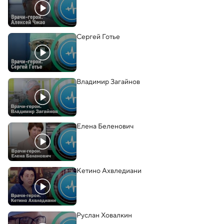
Сергей Готье
Владимир Загайнов
Елена Беленович
Кетино Ахвледиани
Руслан Ховалкин