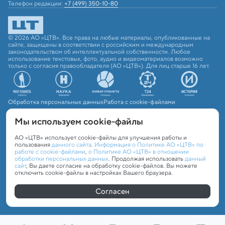
Телефон редакции:
+7 (499) 350-10-80
© 2026 АО «ЦТВ». Все права на любые материалы, опубликованные на
сайте, защищены в соответствии с российским и международным
законодательством об интеллектуальной собственности. Любое
использование текстовых, фото, аудио и видеоматериалов возможно
только с согласия правообладателя (АО «ЦТВ»). Для лиц старше 16 лет.
Обработка персональных данных
Работа с cookie-файлами
Мы используем сookie-файлы
АО «ЦТВ» использует cookie-файлы для улучшения работы и
пользования
данного сайта
.
Информация о Политике АО «ЦТВ» по
работе с cookie-файлами
,
о Политике АО «ЦТВ» в отношении
обработки персональных данных
. Продолжая использовать
данный
сайт
, Вы даете согласие на обработку cookie-файлов. Вы можете
отключить cookie-файлы в настройках Вашего браузера.
Согласен