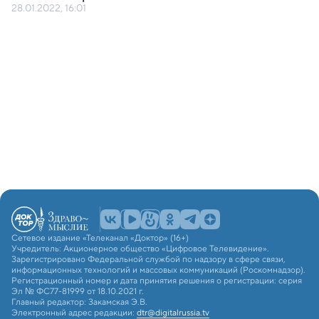
28.01.2022, 16:01
Сетевое издание «Телеканал «Доктор» (16+)
Учредитель: Акционерное общество «Цифровое Телевидение».
Зарегистрировано Федеральной службой по надзору в сфере связи,
информационных технологий и массовых коммуникаций (Роскомнадзор).
Регистрационный номер и дата принятия решения о регистрации: серия
Эл № ФС77-81999 от 18.10.2021 г.
Главный редактор: Закамская Э.В.
Электронный адрес редакции:
dtr@digitalrussia.tv