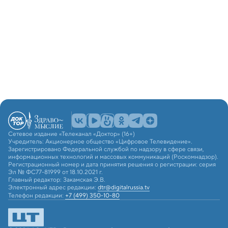
Сетевое издание «Телеканал «Доктор» (16+)
Учредитель: Акционерное общество «Цифровое Телевидение».
Зарегистрировано Федеральной службой по надзору в сфере связи,
информационных технологий и массовых коммуникаций (Роскомнадзор).
Регистрационный номер и дата принятия решения о регистрации: серия
Эл № ФС77-81999 от 18.10.2021 г.
Главный редактор: Закамская Э.В.
Электронный адрес редакции:
dtr@digitalrussia.tv
Телефон редакции:
+7 (499) 350-10-80