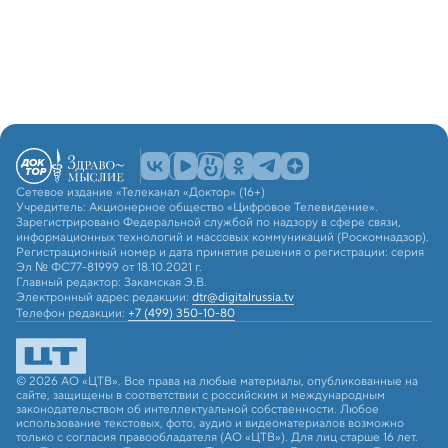
Сетевое издание «Телеканал «Доктор» (16+)
Учредитель: Акционерное общество «Цифровое Телевидение».
Зарегистрировано Федеральной службой по надзору в сфере связи,
информационных технологий и массовых коммуникаций (Роскомнадзор).
Регистрационный номер и дата принятия решения о регистрации: серия
Эл № ФС77-81999 от 18.10.2021 г.
Главный редактор: Закамская Э.В.
Электронный адрес редакции:
dtr@digitalrussia.tv
Телефон редакции:
+7 (499) 350-10-80
© 2026 АО «ЦТВ». Все права на любые материалы, опубликованные на
сайте, защищены в соответствии с российским и международным
законодательством об интеллектуальной собственности. Любое
использование текстовых, фото, аудио и видеоматериалов возможно
только с согласия правообладателя (АО «ЦТВ»). Для лиц старше 16 лет.