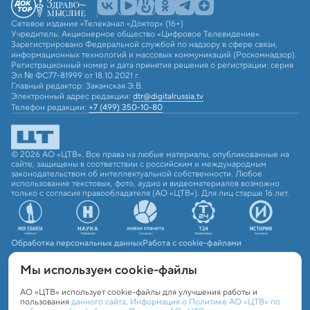
Сетевое издание «Телеканал «Доктор» (16+)
Учредитель: Акционерное общество «Цифровое Телевидение».
Зарегистрировано Федеральной службой по надзору в сфере связи,
информационных технологий и массовых коммуникаций (Роскомнадзор).
Регистрационный номер и дата принятия решения о регистрации: серия
Эл № ФС77-81999 от 18.10.2021 г.
Главный редактор: Закамская Э.В.
Электронный адрес редакции:
dtr@digitalrussia.tv
Телефон редакции:
+7 (499) 350-10-80
© 2026 АО «ЦТВ». Все права на любые материалы, опубликованные на
сайте, защищены в соответствии с российским и международным
законодательством об интеллектуальной собственности. Любое
использование текстовых, фото, аудио и видеоматериалов возможно
только с согласия правообладателя (АО «ЦТВ»). Для лиц старше 16 лет.
Обработка персональных данных
Работа с cookie-файлами
Мы используем сookie-файлы
АО «ЦТВ» использует cookie-файлы для улучшения работы и
пользования
данного сайта
.
Информация о Политике АО «ЦТВ» по