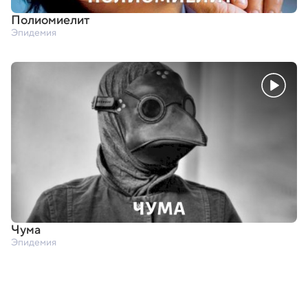
Полиомиелит
Эпидемия
Чума
Эпидемия