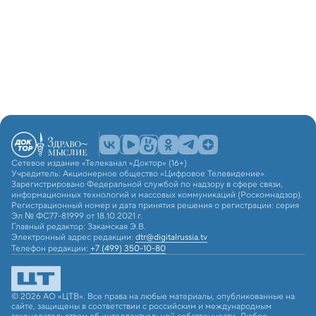
Сетевое издание «Телеканал «Доктор» (16+)
Учредитель: Акционерное общество «Цифровое Телевидение».
Зарегистрировано Федеральной службой по надзору в сфере связи,
информационных технологий и массовых коммуникаций (Роскомнадзор).
Регистрационный номер и дата принятия решения о регистрации: серия
Эл № ФС77-81999 от 18.10.2021 г.
Главный редактор: Закамская Э.В.
Электронный адрес редакции:
dtr@digitalrussia.tv
Телефон редакции:
+7 (499) 350-10-80
© 2026 АО «ЦТВ». Все права на любые материалы, опубликованные на
сайте, защищены в соответствии с российским и международным
законодательством об интеллектуальной собственности. Любое