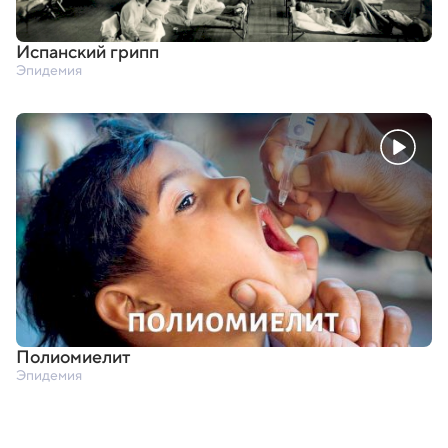
Испанский грипп
Эпидемия
Полиомиелит
Эпидемия