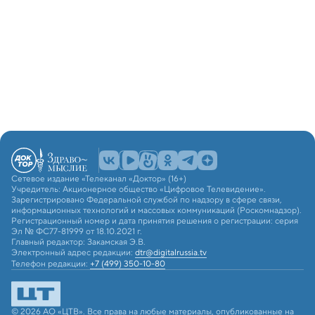
Сетевое издание «Телеканал «Доктор» (16+)
Учредитель: Акционерное общество «Цифровое Телевидение».
Зарегистрировано Федеральной службой по надзору в сфере связи,
информационных технологий и массовых коммуникаций (Роскомнадзор).
Регистрационный номер и дата принятия решения о регистрации: серия
Эл № ФС77-81999 от 18.10.2021 г.
Главный редактор: Закамская Э.В.
Электронный адрес редакции:
dtr@digitalrussia.tv
Телефон редакции:
+7 (499) 350-10-80
© 2026 АО «ЦТВ». Все права на любые материалы, опубликованные на