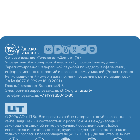
Сетевое издание «Телеканал «Доктор» (16+)
Учредитель: Акционерное общество «Цифровое Телевидение».
Зарегистрировано Федеральной службой по надзору в сфере связи,
информационных технологий и массовых коммуникаций (Роскомнадзор).
Регистрационный номер и дата принятия решения о регистрации: серия
Эл № ФС77-81999 от 18.10.2021 г.
Главный редактор: Закамская Э.В.
Электронный адрес редакции:
dtr@digitalrussia.tv
Телефон редакции:
+7 (499) 350-10-80
© 2026 АО «ЦТВ». Все права на любые материалы, опубликованные на
сайте, защищены в соответствии с российским и международным
законодательством об интеллектуальной собственности. Любое
использование текстовых, фото, аудио и видеоматериалов возможно
только с согласия правообладателя (АО «ЦТВ»). Для лиц старше 16 лет.