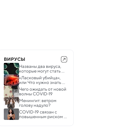
ВИРУСЫ
Названы два вируса, 
которые могут стать 
следующей глобальной 
«Ласковый убийца», 
угрозой
или Что нужно знать 
про гепатит 
Чего ожидать от новой 
волны COVID-19 
Менингит: ветром 
голову надуло?
COVID-19 связан с 
повышенным риском 
аутоиммунных 
заболеваний: новое 
исследование