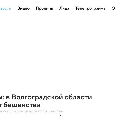
вости
Видео
Проекты
Лица
Телепрограмма
О
ы: в Волгоградской области
т бешенства
 укус лисы и умерла от бешенства