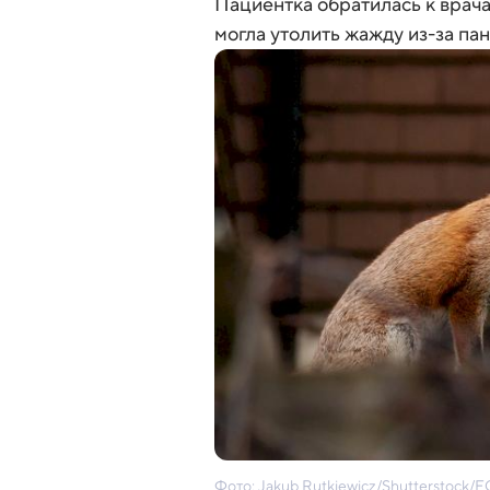
Пациентка обратилась к врачам
могла утолить жажду из-за пан
Фото: Jakub Rutkiewicz/Shutterstoc