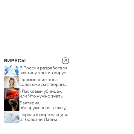
ВИРУСЫ
В России разработали 
вакцину против вируса 
Марбург
Промывание носа 
солевыми растворами 
сокращает время 
«Ласковый убийца», 
простуды у детей
или Что нужно знать 
про гепатит 
Бактерия, 
обнаруженная в глазу, 
может вызывать 
Первая в мире вакцина 
болезнь Альцгеймера
от болезни Лайма 
может появиться в 
2027 году