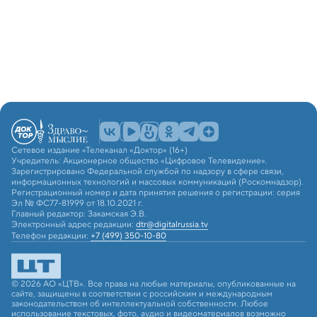
Сетевое издание «Телеканал «Доктор» (16+)
Учредитель: Акционерное общество «Цифровое Телевидение».
Зарегистрировано Федеральной службой по надзору в сфере связи,
информационных технологий и массовых коммуникаций (Роскомнадзор).
Регистрационный номер и дата принятия решения о регистрации: серия
Эл № ФС77-81999 от 18.10.2021 г.
Главный редактор: Закамская Э.В.
Электронный адрес редакции:
dtr@digitalrussia.tv
Телефон редакции:
+7 (499) 350-10-80
© 2026 АО «ЦТВ». Все права на любые материалы, опубликованные на
сайте, защищены в соответствии с российским и международным
законодательством об интеллектуальной собственности. Любое
использование текстовых, фото, аудио и видеоматериалов возможно