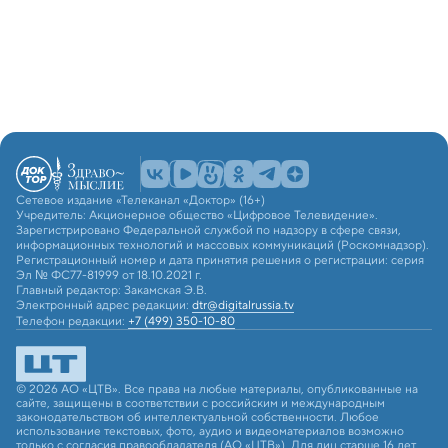
Сетевое издание «Телеканал «Доктор» (16+)
Учредитель: Акционерное общество «Цифровое Телевидение».
Зарегистрировано Федеральной службой по надзору в сфере связи,
информационных технологий и массовых коммуникаций (Роскомнадзор).
Регистрационный номер и дата принятия решения о регистрации: серия
Эл № ФС77-81999 от 18.10.2021 г.
Главный редактор: Закамская Э.В.
Электронный адрес редакции:
dtr@digitalrussia.tv
Телефон редакции:
+7 (499) 350-10-80
© 2026 АО «ЦТВ». Все права на любые материалы, опубликованные на
сайте, защищены в соответствии с российским и международным
законодательством об интеллектуальной собственности. Любое
использование текстовых, фото, аудио и видеоматериалов возможно
только с согласия правообладателя (АО «ЦТВ»). Для лиц старше 16 лет.