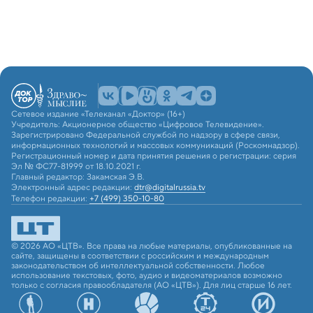
Сетевое издание «Телеканал «Доктор» (16+)
Учредитель: Акционерное общество «Цифровое Телевидение».
Зарегистрировано Федеральной службой по надзору в сфере связи,
информационных технологий и массовых коммуникаций (Роскомнадзор).
Регистрационный номер и дата принятия решения о регистрации: серия
Эл № ФС77-81999 от 18.10.2021 г.
Главный редактор: Закамская Э.В.
Электронный адрес редакции:
dtr@digitalrussia.tv
Телефон редакции:
+7 (499) 350-10-80
© 2026 АО «ЦТВ». Все права на любые материалы, опубликованные на
сайте, защищены в соответствии с российским и международным
законодательством об интеллектуальной собственности. Любое
использование текстовых, фото, аудио и видеоматериалов возможно
только с согласия правообладателя (АО «ЦТВ»). Для лиц старше 16 лет.