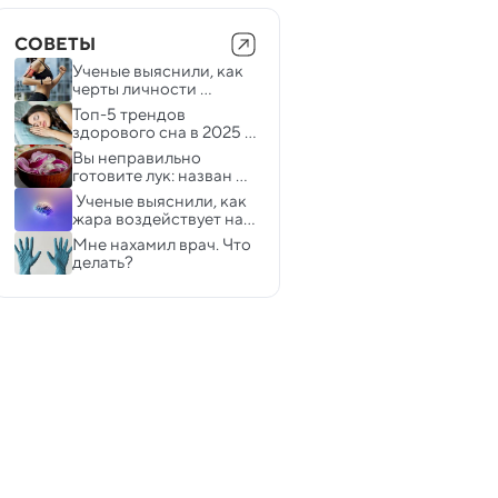
СОВЕТЫ
Ученые выяснили, как 
черты личности 
влияют на выбор и 
Топ-5 трендов 
пользу от тренировок
здорового сна в 2025 
году — работают ли 
Вы неправильно 
они на практике
готовите лук: назван 
неожиданный лайфхак
 Ученые выяснили, как 
жара воздействует на 
работу мозга
Мне нахамил врач. Что 
делать?