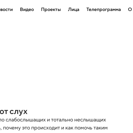
вости
Видео
Проекты
Лица
Телепрограмма
О
ют слух
сло слабослышащих и тотально неслышащих
 почему это происходит и как помочь таким