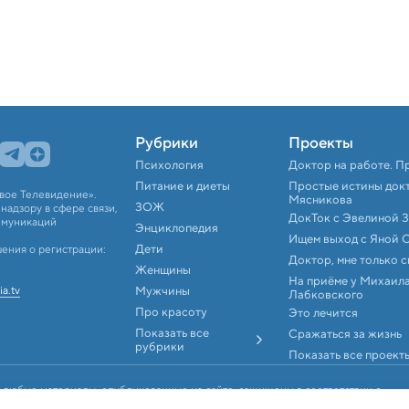
Рубрики
Проекты
Психология
Доктор на работе. П
Питание и диеты
Простые истины док
вое Телевидение».
Мясникова
ЗОЖ
адзору в сфере связи,
ДокТок с Эвелиной 
ммуникаций
Энциклопедия
Ищем выход с Яной 
Дети
ения о регистрации:
Доктор, мне только 
Женщины
На приёме у Михаил
ia.tv
Мужчины
Лабковского
Про красоту
Это лечится
Показать все
Сражаться за жизнь
рубрики
Показать все проект
 любые материалы, опубликованные на сайте, защищены в соответствии с
аконодательством об интеллектуальной собственности. Любое