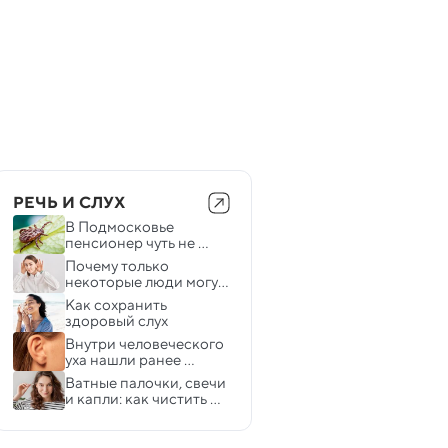
РЕЧЬ И СЛУХ
В Подмосковье 
пенсионер чуть не 
лишился слуха из-за 
Почему только 
клеща
некоторые люди могут 
шевелить ушами
Как сохранить 
здоровый слух 
Внутри человеческого 
уха нашли ранее 
неизвестный набор 
Ватные палочки, свечи 
«режимов»
и капли: как чистить 
уши правильно 