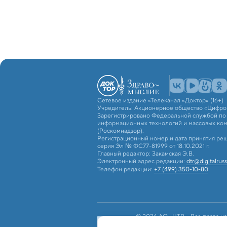
Сетевое издание «Телеканал «Доктор» (16+)
Учредитель: Акционерное общество «Цифро
Зарегистрировано Федеральной службой по н
информационных технологий и массовых ко
(Роскомнадзор).
Регистрационный номер и дата принятия реш
серия Эл № ФС77-81999 от 18.10.2021 г.
Главный редактор: Закамская Э.В.
Электронный адрес редакции:
dtr@digitalruss
Телефон редакции:
+7 (499) 350-10-80
© 2026 АО «ЦТВ». Все права на
российским и международным з