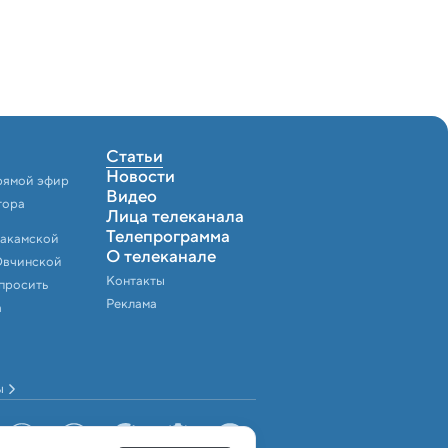
Статьи
Новости
рямой эфир
Видео
тора
Лица телеканала
Телепрограмма
Закамской
О телеканале
Овчинской
Контакты
спросить
Реклама
а
ы