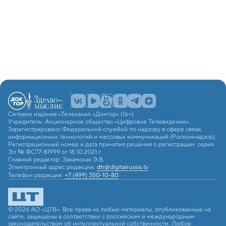
Сетевое издание «Телеканал «Доктор» (16+)
Учредитель: Акционерное общество «Цифровое Телевидение».
Зарегистрировано Федеральной службой по надзору в сфере связи,
информационных технологий и массовых коммуникаций (Роскомнадзор).
Регистрационный номер и дата принятия решения о регистрации: серия
Эл № ФС77-81999 от 18.10.2021 г.
Главный редактор: Закамская Э.В.
Электронный адрес редакции:
dtr@digitalrussia.tv
Телефон редакции:
+7 (499) 350-10-80
© 2026 АО «ЦТВ». Все права на любые материалы, опубликованные на
сайте, защищены в соответствии с российским и международным
законодательством об интеллектуальной собственности. Любое