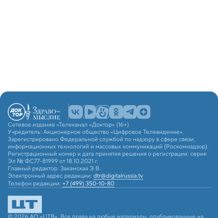
Сетевое издание «Телеканал «Доктор» (16+)
Учредитель: Акционерное общество «Цифровое Телевидение».
Зарегистрировано Федеральной службой по надзору в сфере связи,
информационных технологий и массовых коммуникаций (Роскомнадзор).
Регистрационный номер и дата принятия решения о регистрации: серия
Эл № ФС77-81999 от 18.10.2021 г.
Главный редактор: Закамская Э.В.
Электронный адрес редакции:
dtr@digitalrussia.tv
Телефон редакции:
+7 (499) 350-10-80
© 2026 АО «ЦТВ». Все права на любые материалы, опубликованные на