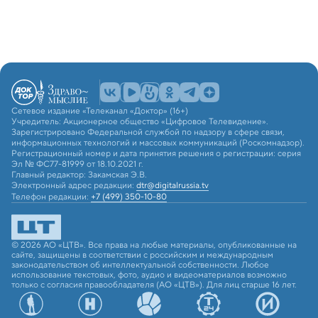
Сетевое издание «Телеканал «Доктор» (16+)
Учредитель: Акционерное общество «Цифровое Телевидение».
Зарегистрировано Федеральной службой по надзору в сфере связи,
информационных технологий и массовых коммуникаций (Роскомнадзор).
Регистрационный номер и дата принятия решения о регистрации: серия
Эл № ФС77-81999 от 18.10.2021 г.
Главный редактор: Закамская Э.В.
Электронный адрес редакции:
dtr@digitalrussia.tv
Телефон редакции:
+7 (499) 350-10-80
© 2026 АО «ЦТВ». Все права на любые материалы, опубликованные на
сайте, защищены в соответствии с российским и международным
законодательством об интеллектуальной собственности. Любое
использование текстовых, фото, аудио и видеоматериалов возможно
только с согласия правообладателя (АО «ЦТВ»). Для лиц старше 16 лет.